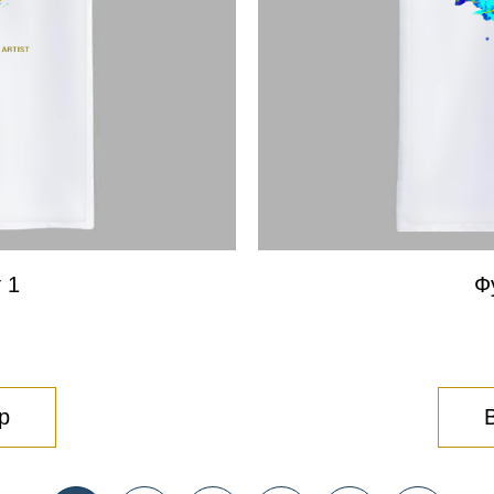
 1
Ф
р