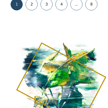
1
2
3
4
...
8