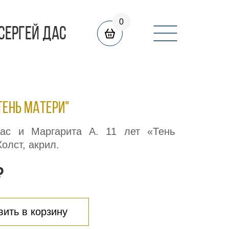
0
СЕРГЕЙ ДАС
"Тень матери"
ас и Маргарита А. 11 лет «Тень
олст, акрил.
₽
ить в корзину