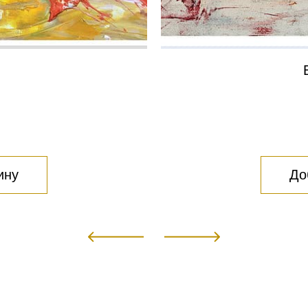
ину
До