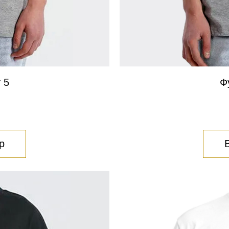
 5
Ф
р