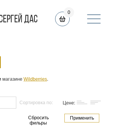
0
СЕРГЕЙ ДАС
я
м магазине
Wildberries
.
Сортировка по:
Цене:
Сбросить
Применить
фильры