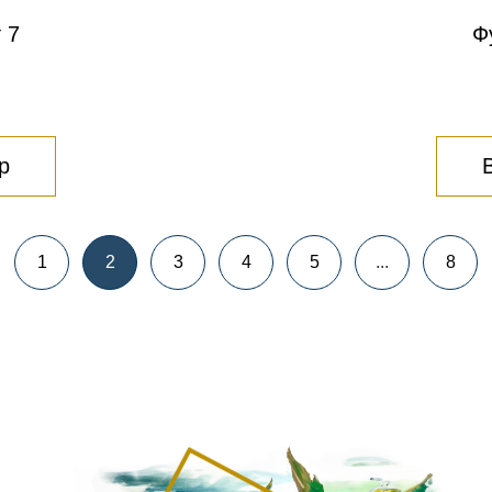
 7
Ф
р
1
2
3
4
5
...
8