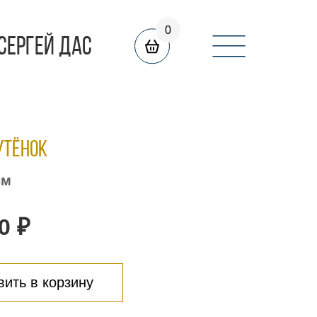
0
СЕРГЕЙ ДАС
утёнок
см
0 ₽
ить в корзину