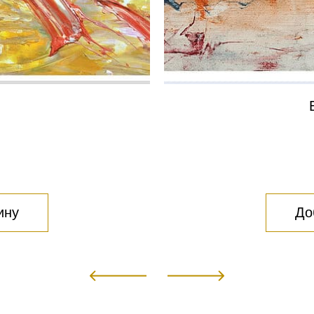
ину
До