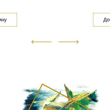
ину
До