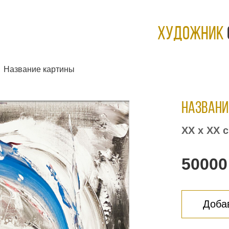
ХУДОЖНИК
Название картины
Названи
ХХ х ХХ 
50000
Добав