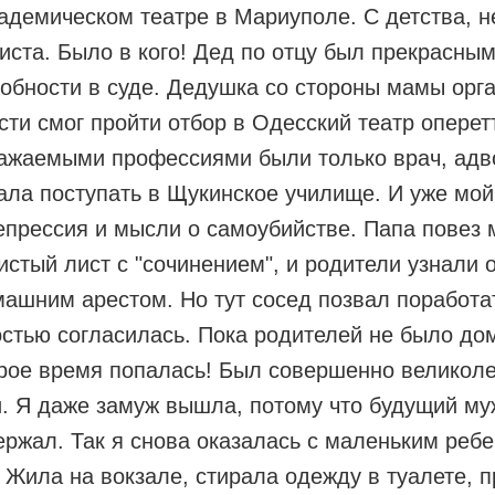
адемическом театре в Мариуполе. С детства, 
иста. Было в кого! Дед по отцу был прекрасны
собности в суде. Дедушка со стороны мамы орг
сти смог пройти отбор в Одесский театр опере
ажаемыми профессиями были только врач, адво
ла поступать в Щукинское училище. И уже мой 
прессия и мысли о самоубийстве. Папа повез 
истый лист с "сочинением", и родители узнали
машним арестом. Но тут сосед позвал поработа
остью согласилась. Пока родителей не было дом
торое время попалась! Был совершенно великол
и. Я даже замуж вышла, потому что будущий му
ржал. Так я снова оказалась с маленьким ребе
 Жила на вокзале, стирала одежду в туалете, п