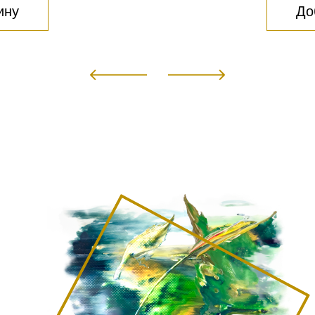
ину
До